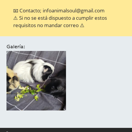
📧 Contacto; infoanimalsoul@gmail.com
⚠️ Si no se está dispuesto a cumplir estos
requisitos no mandar correo ⚠️
Galería:
FOOTER